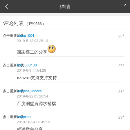
详情


评论列表
( 评论366 )
点击重新加载
aberu1004
#
26
2019-5-13 03:26:13
謝謝樓主的分享
点击重新加载
abc8633130
#
27
2019-6-9 17:54:28
xzczxc支持支持支持
点击重新加载
Banana_Mocca
#
28
2019-8-22 05:26:54
百度網盤資源求補檔
点击重新加载
Asumina
#
29
2019-10-24 23:49:13
感谢楼主分享