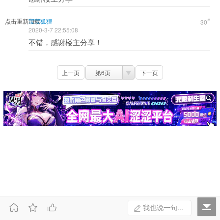
点击重新加载
宝宝狐狸
#
30
2020-3-7 22:55:08
不错，感谢楼主分享！
上一页
第6页
下一页



我也说一句...