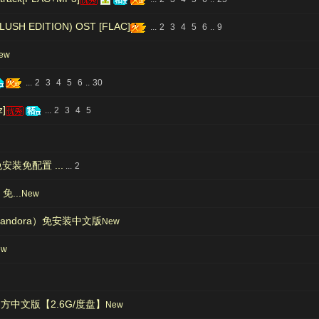
SH EDITION) OST [FLAC]
...
2
3
4
5
6
..
9
ew
...
2
3
4
5
6
..
30
z]
...
2
3
4
5
装免配置 ...
...
2
免...
New
of Pandora）免安装中文版
New
ew
AM官方中文版【2.6G/度盘】
New