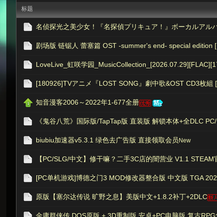
标题
名侦探光之美少女！『名探偵プリキュア！』ボーカルアル
次
剧场版 链锯人 蕾塞篇 OST -summer's end- special edition 
LoveLive_虹咲学园_MusicCollection_[2026.07.29][FLAC][1
[180926]TVアニメ『LOST SONG』劇中歌&OST CD3枚組 
知音漫客2006～2022年1-677全册
《鬼谷八荒》国际版/TapTap版 直装版 解锁本体+全DLC PC/安
元
biubiu加速器v5.3.1 绿色去广告版 直接领取会员
New
【PC/SLG/中文】修干嘛？二手3C店的闇营业 V1.1 STEA
[PC单机游戏]博德之门3 MOD修改器整合版 中文版 TGA 202
原版【塞尔达传说 旷野之息】美版中文+1.8.2补丁+2DLC
金庸群侠传 DOS原版 + 3D重制版 安卓+PC电脑版 复古RPG