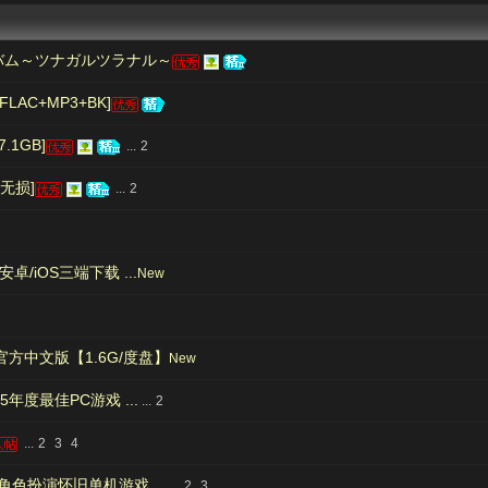
バム～ツナガルツラナル～
[FLAC+MP3+BK]
7.1GB]
...
2
[无损]
...
2
卓/iOS三端下载 ...
New
M官方中文版【1.6G/度盘】
New
5年度最佳PC游戏 ...
...
2
...
2
3
4
角色扮演怀旧单机游戏 ...
...
2
3