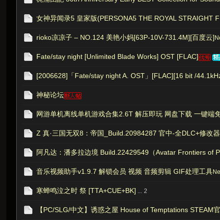
女神异闻录5 皇家版(PERSONA5 THE ROYAL STRAIGHT FLU
rioko凉凉子 – NO.124 美艳小妈[63P-10V-731.4M][百度云]
N
Fate/stay night [Unlimited Blade Works] OST [FLAC]
[2006628]「Fate/stay night A. OST」[FLAC][16 bit /44.1kH
神秘论坛
网游单机离线单机游戏合集2.6T 解压即玩 网盘下载 一键端免安
Z 真·三国无双8：帝国_Build.20984287 官中-全DLC+修改器 
阿凡达：潘多拉边境 Build.22429549（Avatar Frontiers 
音乐视频助手v1.9.7 解锁会员 视频 音频剪辑 GIF处理工具
N
寒蝉鸣泣之时 祭 [TTA+CUE+BK]
...
2
【PC/SLG/中文】诱惑之屋 House of Temptations STE