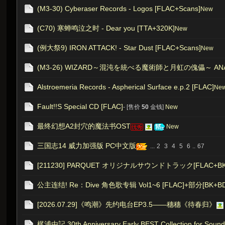
(M3-30) Cyberaser Records - Logos [FLAC+Scans]
New
(C70) 寒蝉鸣泣之时 - Dear you [TTA+320K]
New
(例大祭9) IRON ATTACK! - Star Dust [FLAC+Scans]
New
(M3-26) WIZARD～混沌を統べる魔術師と月虹の傀儡～ ANASTA
Alstroemeria Records - Aspherical Surface e.p.2 [FLAC]
Ne
Fault!!S Special CD [FLAC]
- [售价
50
金钱]
New
最终幻想A2封穴的魔法书OST
New
三国志14 威力加强版 PC中文版
...
2
3
4
5
6
..
67
[211230] PARQUET オリジナルサウンドトラック[FLAC+BK
公主连结! Re：Dive 角色歌专辑 Vol1~6 [FLAC]+部分[BK+BDM
[2026.07.29]《鸣潮》先约电台EP3.5——穗穗《待春归》
梶浦由記 30th Anniversary Early BEST Collection for Soun