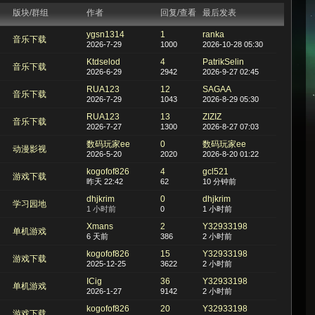
版块/群组
作者
回复/查看
最后发表
ygsn1314
1
ranka
音乐下载
2026-7-29
1000
2026-10-28 05:30
Ktdselod
4
PatrikSelin
音乐下载
2026-6-29
2942
2026-9-27 02:45
RUA123
12
SAGAA
音乐下载
2026-7-29
1043
2026-8-29 05:30
RUA123
13
ZIZIZ
音乐下载
2026-7-27
1300
2026-8-27 07:03
数码玩家ee
0
数码玩家ee
动漫影视
2026-5-20
2020
2026-8-20 01:22
kogofof826
4
gcl521
游戏下载
昨天 22:42
62
10 分钟前
dhjkrim
0
dhjkrim
学习园地
1 小时前
0
1 小时前
Xmans
2
Y32933198
单机游戏
6 天前
386
2 小时前
kogofof826
15
Y32933198
游戏下载
2025-12-25
3622
2 小时前
ICig
36
Y32933198
单机游戏
2026-1-27
9142
2 小时前
kogofof826
20
Y32933198
游戏下载