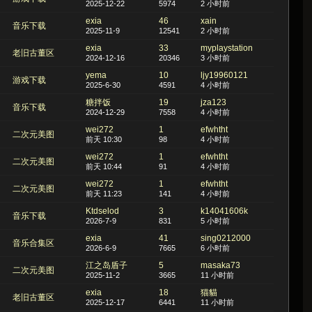
2025-12-22
5974
2 小时前
exia
46
xain
音乐下载
2025-11-9
12541
2 小时前
exia
33
myplaystation
老旧古董区
2024-12-16
20346
3 小时前
yema
10
ljy19960121
游戏下载
2025-6-30
4591
4 小时前
糖拌饭
19
jza123
音乐下载
2024-12-29
7558
4 小时前
wei272
1
efwhtht
二次元美图
前天 10:30
98
4 小时前
wei272
1
efwhtht
二次元美图
前天 10:44
91
4 小时前
wei272
1
efwhtht
二次元美图
前天 11:23
141
4 小时前
Ktdselod
3
k14041606k
音乐下载
2026-7-9
831
5 小时前
exia
41
sing0212000
音乐合集区
2026-6-9
7665
6 小时前
江之岛盾子
5
masaka73
二次元美图
2025-11-2
3665
11 小时前
exia
18
猫貓
老旧古董区
2025-12-17
6441
11 小时前