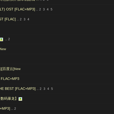
T) OST [FLAC+MP3]
...
2
3
4
5
ST [FLAC]
...
2
3
4
...
2
New
G][百度云]
New
LAC+MP3
E BEST [FLAC+MP3]
...
2
3
4
5
集【数码暴龙】
+MP3]
...
2