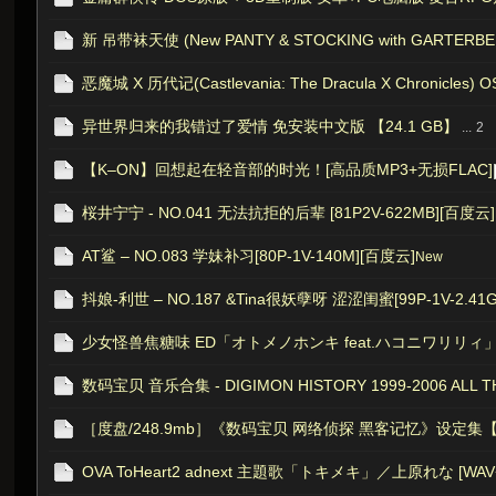
虫
新 吊带袜天使 (New PANTY & STOCKING with GARTERBEL
恶魔城 X 历代记(Castlevania: The Dracula X Chronicles) O
异世界归来的我错过了爱情 免安装中文版 【24.1 GB】
...
2
【K–ON】回想起在轻音部的时光！[高品质MP3+无损FLAC]
桜井宁宁 - NO.041 无法抗拒的后辈 [81P2V-622MB][百度云]
AT鲨 – NO.083 学妹补习[80P-1V-140M][百度云]
洞
New
抖娘-利世 – NO.187 &Tina很妖孽呀 涩涩闺蜜[99P-1V-2.41
少女怪兽焦糖味 ED「オトメノホンキ feat.ハコニワリリィ」F
数码宝贝 音乐合集 - DIGIMON HISTORY 1999-2006 ALL TH
［度盘/248.9mb］《数码宝贝 网络侦探 黑客记忆》设定
OVA ToHeart2 adnext 主題歌「トキメキ」／上原れな [WAV