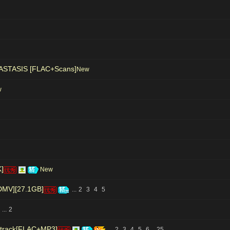
SIS [FLAC+Scans]
New
w
]
New
V][27.1GB]
...
2
3
4
5
...
2
dtrack[FLAC+MP3]
...
2
3
4
5
6
..
25