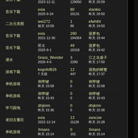
2023-12-11
129050
昨天 20:59
exia
80
xlankio
音乐下载
2025-9-24
20131
昨天 20:50
wei272
1
efwhtht
二次元美图
前天 10:59
86
昨天 19:50
exia
290
菠萝包
音乐下载
2021-12-30
194354
昨天 19:44
匿名
49
菠萝包
音乐下载
2025-9-1
16318
昨天 19:42
Grass_Wonder
3
江之岛盾子
灌水
2026-4-6
2290
昨天 17:50
kogofof826
12
蒸熟的螃蟹
游戏下载
7 天前
447
昨天 17:37
倒带键
0
倒带键
单机游戏
昨天 15:58
0
昨天 15:58
倒带键
0
倒带键
单机游戏
昨天 15:43
0
昨天 15:43
dhjkrim
0
dhjkrim
学习园地
昨天 15:36
0
昨天 15:36
exia
13
zwsczw
老旧古董区
2022-12-14
11128
昨天 15:28
Xmans
0
Xmans
单机游戏
昨天 15:14
101
昨天 15:14