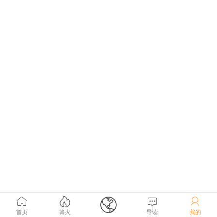





首页
篝火
导读
我的