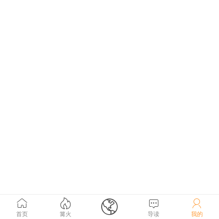





首页
篝火
导读
我的