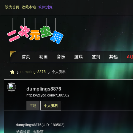
设为首页
收藏本站
繁体浏览
首页
动画
音乐
游戏
签到
其他
A
dumplings8876
个人资料
dumplings8876
https://2cycd.com/?180502
二
›
›
主题
个人资料
dumplings8876
(UID: 180502)
邮箱状态
未验证