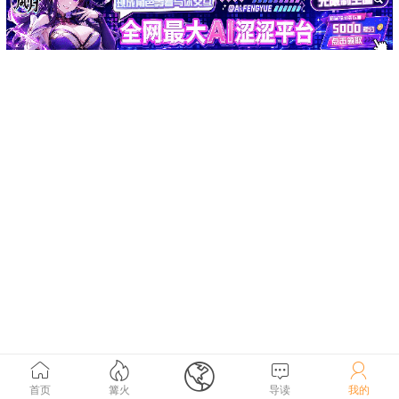





首页
篝火
导读
我的