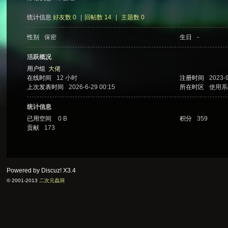
统计信息
好友数 0
|
回帖数 14
|
主题数 0
性别
保密
生日
-
次
活跃概况
用户组
大佬
在线时间
12 小时
注册时间
2023-9
上次发表时间
2026-6-29 00:15
所在时区
使用系
统计信息
已用空间
0 B
积分
359
贡献
173
元
Powered by Discuz!
X3.4
© 2001-2013
二次元蟲洞