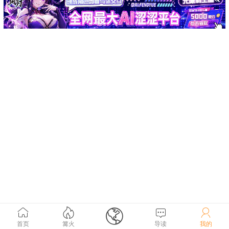





首页
篝火
导读
我的