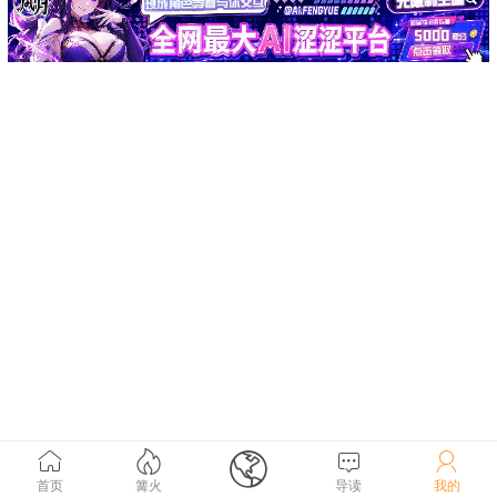





首页
篝火
导读
我的