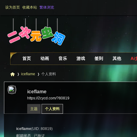
设为首页
收藏本站
繁体浏览
首页
动画
音乐
游戏
签到
其他
A
iceflame
个人资料
iceflame
https://2cycd.com/?80819
二
›
›
主题
个人资料
iceflame
(UID: 80819)
邮箱状态
已验证