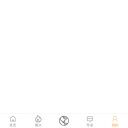





首页
篝火
导读
我的