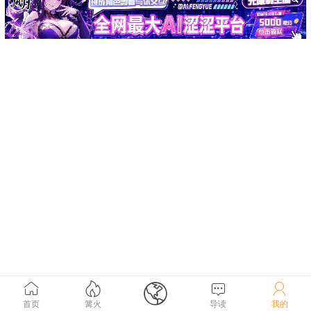





首页
篝火
导读
我的