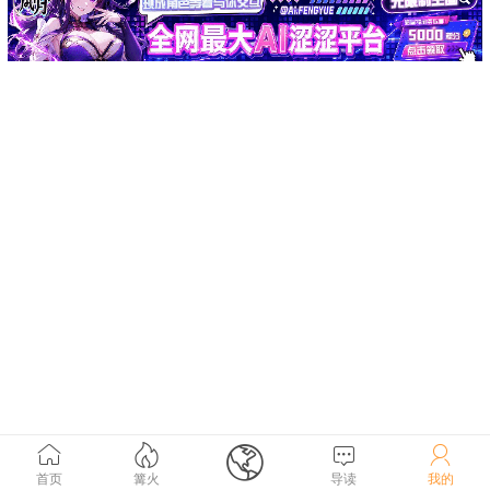





首页
篝火
导读
我的