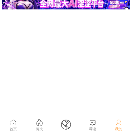





首页
篝火
导读
我的