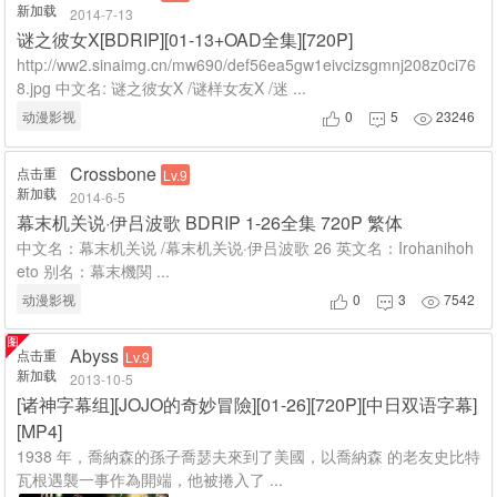
新加载
2014-7-13
谜之彼女X[BDRIP][01-13+OAD全集][720P]
http://ww2.sinaimg.cn/mw690/def56ea5gw1eivcizsgmnj208z0ci76
8.jpg 中文名: 谜之彼女X /谜样女友X /迷 ...
动漫影视
0
5
23246



Crossbone
点击重
Lv.9
新加载
2014-6-5
幕末机关说·伊吕波歌 BDRIP 1-26全集 720P 繁体
中文名：幕末机关说 /幕末机关说·伊吕波歌 26 英文名：Irohanihoh
eto 别名：幕末機関 ...
动漫影视
0
3
7542



Abyss
点击重
Lv.9
新加载
2013-10-5
[诸神字幕组][JOJO的奇妙冒險][01-26][720P][中日双语字幕]
[MP4]
1938 年，喬納森的孫子喬瑟夫來到了美國，以喬納森 的老友史比特
瓦根遇襲一事作為開端，他被捲入了 ...