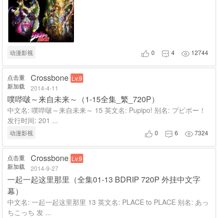
动漫影视
0
4
12744



Crossbone
点击重
Lv.9
新加载
2014-4-11
噗哔啵～来自未来～（1-15全集_繁_720P）
中文名: 噗哔啵～来自未来～ 15 英文名: Pupipo! 别名: プピポー！
发行时间: 201 ...
动漫影视
0
6
7324



Crossbone
点击重
Lv.9
新加载
2014-9-27
一起一起这里那里（全集01-13 BDRIP 720P 外挂中文字
幕）
中文名: 一起一起这里那里 13 英文名: PLACE to PLACE 别名: あっ
ちこっち 发 ...