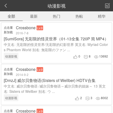
动漫影视


全部
最新
热门
热帖
精华
Crossbone
点击重
Lv.9
新加载
2016-7-8
[SumiSora] 无彩限的怪灵世界（01-13全集 720P 简 MP4）
中文名: 无彩限的怪灵世界/无彩限的幻影世界 英文名: Myriad Color
s Phantom World 别名: 無彩限のファン ...
动漫影视
0
8
13692



Crossbone
点击重
Lv.9
新加载
2014-9-2
[DmzJ] 威尔贝鲁物语(Sisters of Wellber) HDTV合集
中文名: 威尔贝鲁物语 /威尔贝鲁物语～威尔贝鲁的姐妹～ 13 英文
名: Sisters of Wellber 别名: ウ ...
动漫影视
2
3
8002



Crossbone
点击重
Lv.9