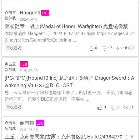
Haagenti
点击重
Lv.8
新加载
2024-6-16
荣誉勋章：战士(Medal of Honor: Warfighter) 光盘镜像版
本帖最后由 Haagenti 于 2024-6-17 07:37 编辑 https://images.ali21
3.net/picfiles/GamesPic/EditorIma ...
单机游戏
0
17
18120



点击重
Lv.8
新加载
昨天 20:32
[PC/RPG][Hound13 Inc] 龙之剑：觉醒／ DragonSword：A
wakening V1.0.8+全DLC+OST
恩，今天最后一个DLC也是端上来了，所以更一波。 全英目录固态
运行即可。 已测全DLC正常运行，不要在 ...
单机游戏
0
0
51



倒带键
点击重
Lv.6
新加载
昨天 18:56
土丘：克苏鲁恶兆|古冢：克苏鲁凶兆 Build.24384270（Th