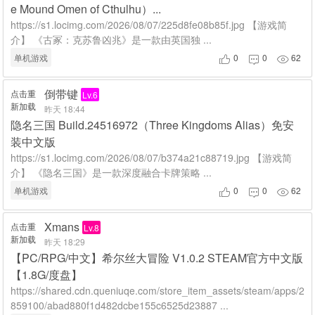
e Mound Omen of Cthulhu）...
https://s1.locimg.com/2026/08/07/225d8fe08b85f.jpg 【游戏简
介】 《古冢：克苏鲁凶兆》是一款由英国独 ...
单机游戏
0
0
62



倒带键
点击重
Lv.6
新加载
昨天 18:44
隐名三国 Build.24516972（Three Kingdoms Alias）免安
装中文版
https://s1.locimg.com/2026/08/07/b374a21c88719.jpg 【游戏简
介】 《隐名三国》是一款深度融合卡牌策略 ...
单机游戏
0
0
62



Xmans
点击重
Lv.8
新加载
昨天 18:29
【PC/RPG/中文】希尔丝大冒险 V1.0.2 STEAM官方中文版
【1.8G/度盘】
https://shared.cdn.queniuqe.com/store_item_assets/steam/apps/2
859100/abad880f1d482dcbe155c6525d23887 ...