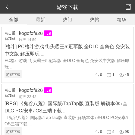
游戏下载


全部
最新
热门
热帖
精华
kogofof826
点击重
Lv.6
新加载
昨天 14:59
[
格斗
]
PC格斗游戏 街头霸王5:冠军版 全DLC 全角色 免安装
中文版 解压即玩 ...
PC格斗游戏 街头霸王5:冠军版 全DLC 全角色 免安装中文版 解压即
玩 ...
游戏下载
0
1
45



kogofof826
点击重
Lv.6
新加载
前天 22:42
[
RPG
]
《鬼谷八荒》国际版/TapTap版 直装版 解锁本体+全
DLC PC/安卓/iOS三端下载 ...
《鬼谷八荒》国际版/TapTap版 直装版 解锁本体+全DLC PC/安卓/i
OS三端下载 ...
游戏下载
0
5
98


