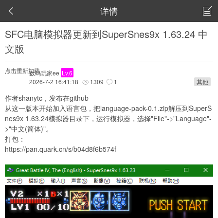
详情


SFC电脑模拟器更新到SuperSnes9x 1.63.24 中
文版
点击重新加载
数码玩家ee
Lv.6
2026-7-2 16:41:18
1309
1
其他


作者shanytc，发布在github
从这一版本开始加入语言包，把language-pack-0.1.zip解压到SuperS
nes9x 1.63.24模拟器目录下，运行模拟器，选择"File"->"Language"-
>"中文(简体)"。
打包：
https://pan.quark.cn/s/b04d8f6b574f