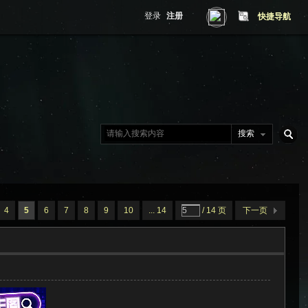
登录
注册
快捷导航
搜索
搜
4
5
6
7
8
9
10
... 14
/ 14 页
下一页
索