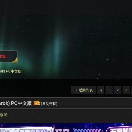
i女友
arok) PC中文版
返回列表
1
2
3
narok) PC中文版
[复制链接]
部楼层