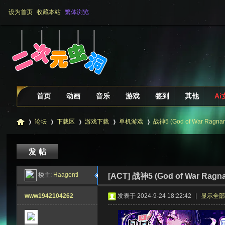
设为首页
收藏本站
繁体浏览
首页
动画
音乐
游戏
签到
其他
A
论坛
下载区
游戏下载
单机游戏
战神5 (God of War Ragn
二
»
›
›
›
›
楼主:
Haagenti
[ACT]
战神5 (God of War Rag
www1942104262
发表于 2024-9-24 18:22:42
|
显示全