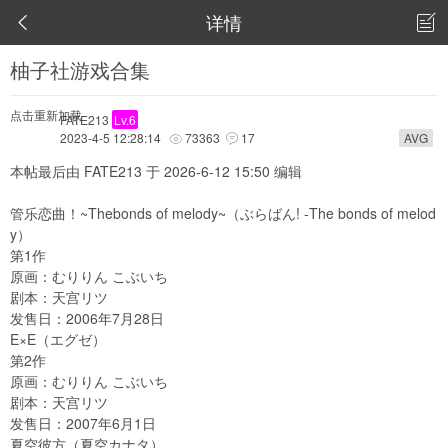
详情


柚子社游戏合集
点击重新加载
FATE213
Lv.6
2023-4-5 12:28:14
73363
17
AVG


本帖最后由 FATE213 于 2026-6-12 15:50 编辑
管乐恋曲！~Thebonds of melody~（ぶらばん! -The bonds of melod
y）
第1作
原画：むりりん こぶいち
剧本：天宫リツ
发售日：2006年7月28日
E×E
（エグゼ）
第2作
原画：むりりん こぶいち
剧本：天宫リツ
发售日：2007年6月1日
夏空彼方（夏空カナタ）