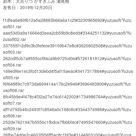
剧本：天宫りつ かずきふみ 瀬尾顺
发售日：2019年12月20日
f1dfea6e80f612a5a28883b66a6a1c2f#3230965692#yuzusoft/Yuzu
soft01.rar
aae53d3a9a1666ed3eea2cb59b9c8edd#3344251132#yuzusoft/Yu
zusoft02.rar
337555f12d9c3b3fefece39109b47e8c#3620802508#yuzusoft/Yuzu
soft03.rar
262cdf5cb7a8555ccf84ca9b972fcd0e#5726181812#yuzusoft/Yuzu
soft04.rar
169edf6e1ec3fcd13debd4f5af15aeac#3417317884#yuzusoft/Yuzus
oft05.rar
f6f64889c7c973da669414a176c2e946#3996483900#yuzusoft/Yuz
usoft06.rar
8fc45b9e4f478c4f32a27e74c6142302#1734986764#yuzusoft/Yuzu
soft07.rar
aff1d792b46c2493f7c8546a0c168c8c#3344374988#yuzusoft/Yuzu
soft08.rar
252de7621947b5550c1fbdce7fbbbf4c#7495547660#yuzusoft/Yuzu
soft09.rar
26fbe74d0e2c4603f956ff5ac8c1bf3e#3144903100#yuzusoft/Yuzus