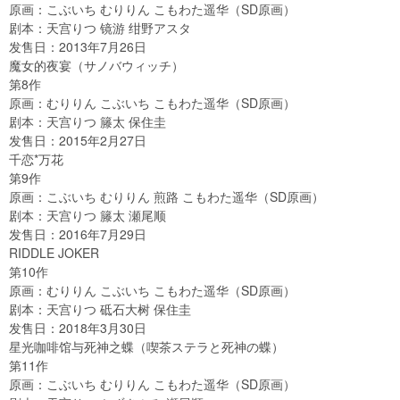
原画：こぶいち むりりん こもわた遥华（SD原画）
剧本：天宫りつ 镜游 绀野アスタ
发售日：2013年7月26日
魔女的夜宴（サノバウィッチ）
第8作
原画：むりりん こぶいち こもわた遥华（SD原画）
剧本：天宫りつ 籐太 保住圭
发售日：2015年2月27日
千恋*万花
第9作
原画：こぶいち むりりん 煎路 こもわた遥华（SD原画）
剧本：天宫りつ 籐太 瀬尾顺
发售日：2016年7月29日
RIDDLE JOKER
第10作
原画：むりりん こぶいち こもわた遥华（SD原画）
剧本：天宫りつ 砥石大树 保住圭
发售日：2018年3月30日
星光咖啡馆与死神之蝶（喫茶ステラと死神の蝶）
第11作
原画：こぶいち むりりん こもわた遥华（SD原画）