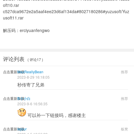
oft10.rar
c527dca9672e2a5aaf4ee23d6af134da#8027180286#yuzusoft/Yuz
usoft11.rar
解压码：erciyuanfengwo
评论列表
( 评论17 )
点击重新加载
MaxReallyBean
推荐
2023-8-29 16:18:05
秒传寄了兄弟
点击重新加载
B小小白
推荐
2023-9-6 16:56:35
可以补一下链接吗，感谢楼主
点击重新加载
lejour
板凳