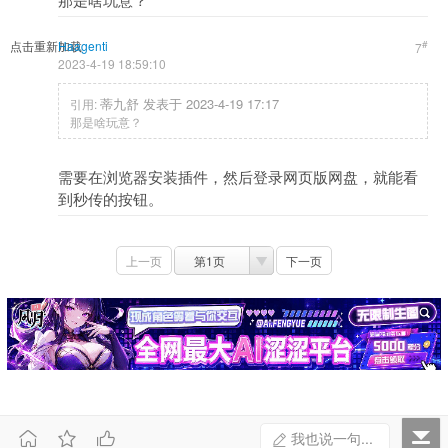
点击重新加载
Haagenti
#
7
2023-4-19 18:59:10
蒂九舒 发表于 2023-4-19 17:17
引用:
那是啥玩意？
需要在浏览器安装插件，然后登录网页版网盘，就能看
到秒传的按钮。
上一页
第1页
下一页



我也说一句...