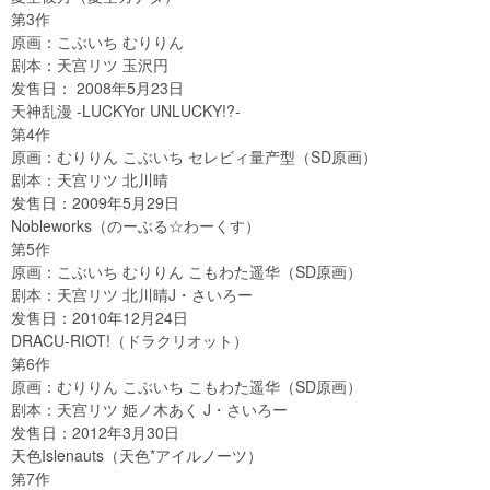
第3作
原画：こぶいち むりりん
剧本：天宫リツ 玉沢円
发售日： 2008年5月23日
天神乱漫 -LUCKYor UNLUCKY!?-
第4作
原画：むりりん こぶいち セレビィ量产型（SD原画）
剧本：天宫リツ 北川晴
发售日：2009年5月29日
Nobleworks
（のーぶる
☆
わーくす）
第5作
原画：こぶいち むりりん こもわた遥华（SD原画）
剧本：天宫リツ 北川晴J
・
さいろー
发售日：2010年12月24日
DRACU-RIOT!
（ドラクリオット）
第6作
原画：むりりん こぶいち こもわた遥华（SD原画）
剧本：天宫リツ 姫ノ木あく J
・
さいろー
发售日：2012年3月30日
天色Islenauts（天色*アイルノーツ）
第7作