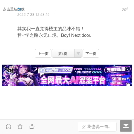
点击重新加载
bjj
#
20
2022-7-28 12:53:45
其实我一直觉得楼主的品味不错！
哲♂学之路永无止境。Boy! Next door.
上一页
第4页
下一页



我也说一句...