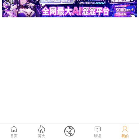





首页
篝火
导读
我的