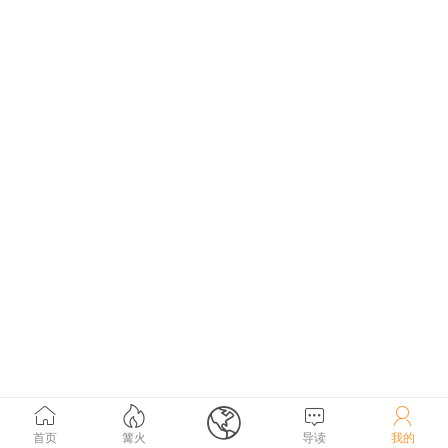





首页
篝火
导读
我的