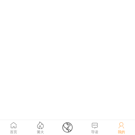





首页
篝火
导读
我的