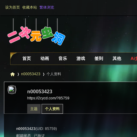
设为首页
收藏本站
繁体浏览
首页
动画
音乐
游戏
签到
其他
A
n00053423
个人资料
n00053423
https://2cycd.com/?85759
二
›
›
主题
个人资料
n00053423
(UID: 85759)
邮箱状态
已验证