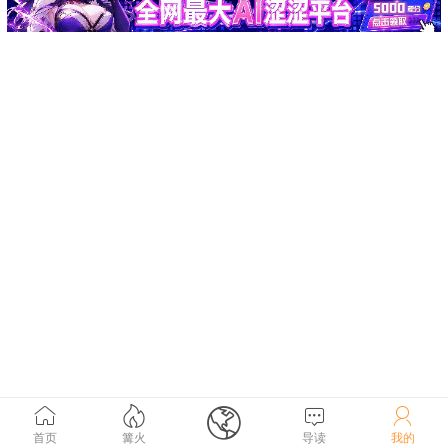





首页
篝火
导读
我的