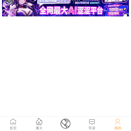





首页
篝火
导读
我的