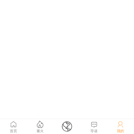





首页
篝火
导读
我的