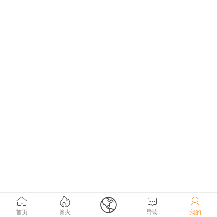





首页
篝火
导读
我的