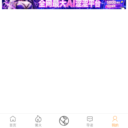





首页
篝火
导读
我的