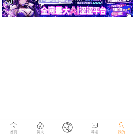





首页
篝火
导读
我的