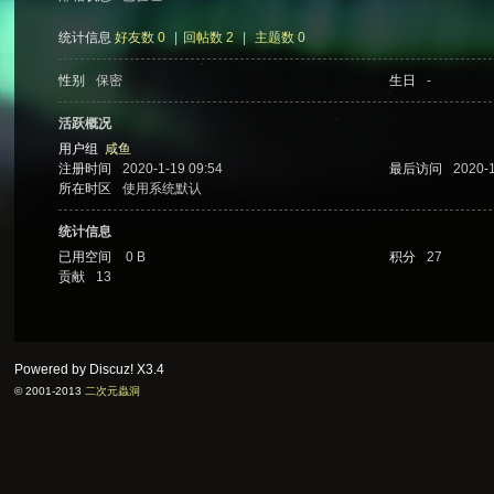
统计信息
好友数 0
|
回帖数 2
|
主题数 0
性别
保密
生日
-
次
活跃概况
用户组
咸鱼
注册时间
2020-1-19 09:54
最后访问
2020-1
所在时区
使用系统默认
统计信息
已用空间
0 B
积分
27
贡献
13
元
Powered by Discuz!
X3.4
© 2001-2013
二次元蟲洞