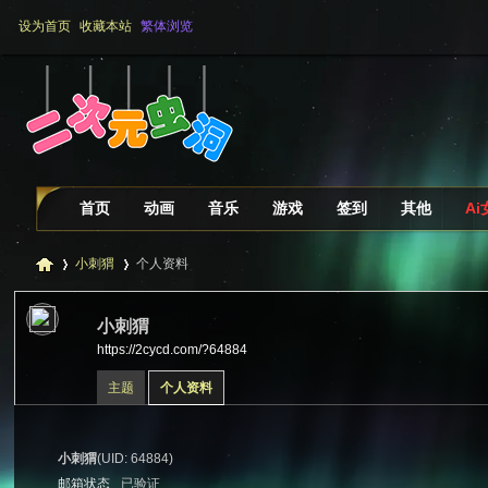
设为首页
收藏本站
繁体浏览
首页
动画
音乐
游戏
签到
其他
A
小刺猬
个人资料
小刺猬
https://2cycd.com/?64884
二
›
›
主题
个人资料
小刺猬
(UID: 64884)
邮箱状态
已验证