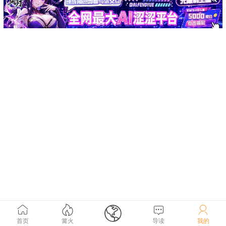





首页
篝火
导读
我的