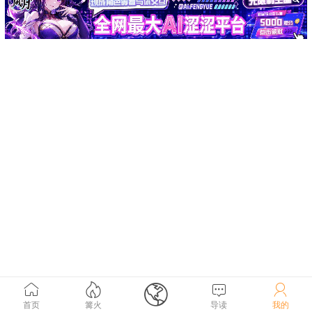





首页
篝火
导读
我的