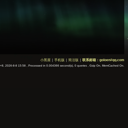
小黑屋
|
手机版
|
简洁版
|
联系邮箱：goloen#qq.com
8, 2026-8-8 15:58
, Processed in 0.004366 second(s), 0 queries , Gzip On, MemCached On.