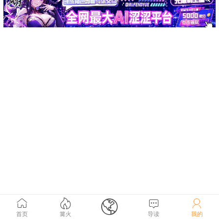





首页
篝火
导读
我的