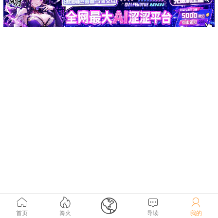





首页
篝火
导读
我的