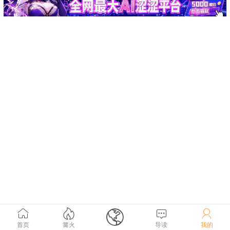





首页
篝火
导读
我的