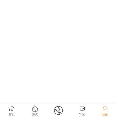





首页
篝火
导读
我的