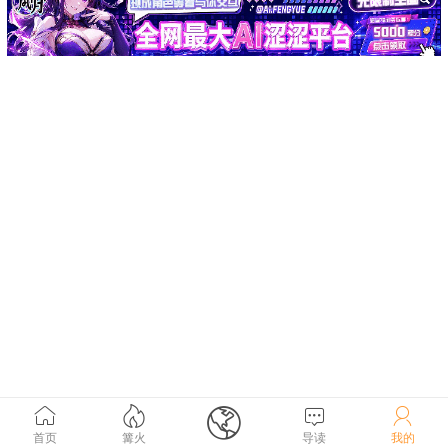





首页
篝火
导读
我的