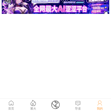





首页
篝火
导读
我的