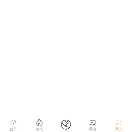





首页
篝火
导读
我的