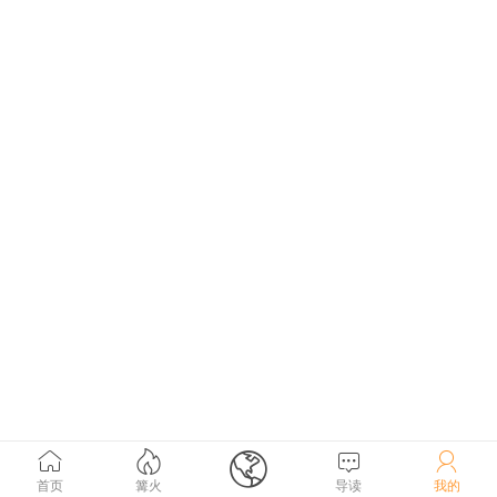





首页
篝火
导读
我的