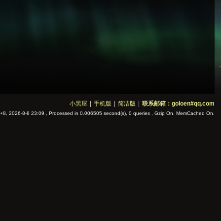
小黑屋
|
手机版
|
简洁版
|
联系邮箱：goloen#qq.com
8, 2026-8-8 23:09
, Processed in 0.006505 second(s), 0 queries , Gzip On, MemCached On.