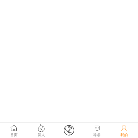





首页
篝火
导读
我的