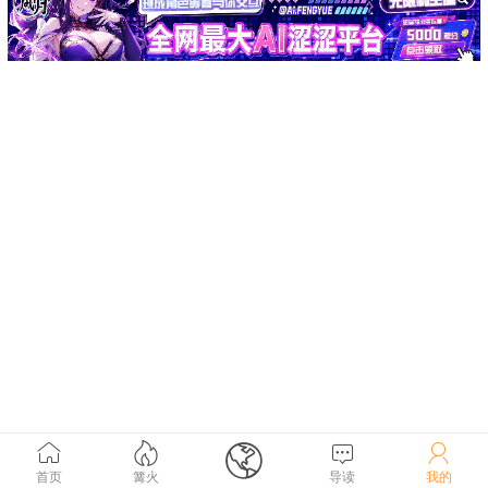





首页
篝火
导读
我的