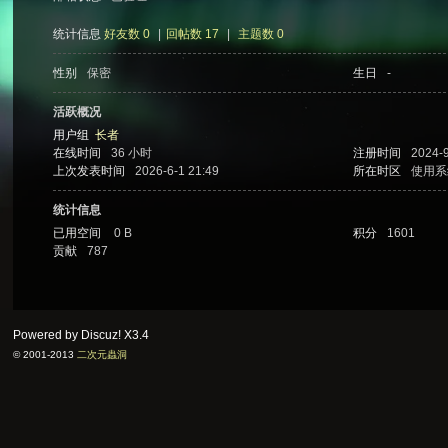
统计信息
好友数 0
|
回帖数 17
|
主题数 0
性别
保密
生日
-
次
活跃概况
用户组
长者
在线时间
36 小时
注册时间
2024-9
上次发表时间
2026-6-1 21:49
所在时区
使用系
统计信息
已用空间
0 B
积分
1601
贡献
787
元
Powered by Discuz!
X3.4
© 2001-2013
二次元蟲洞