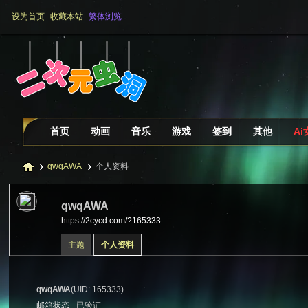
设为首页
收藏本站
繁体浏览
首页
动画
音乐
游戏
签到
其他
A
qwqAWA
个人资料
qwqAWA
https://2cycd.com/?165333
二
›
›
主题
个人资料
qwqAWA
(UID: 165333)
邮箱状态
已验证