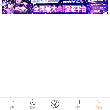





首页
篝火
导读
我的