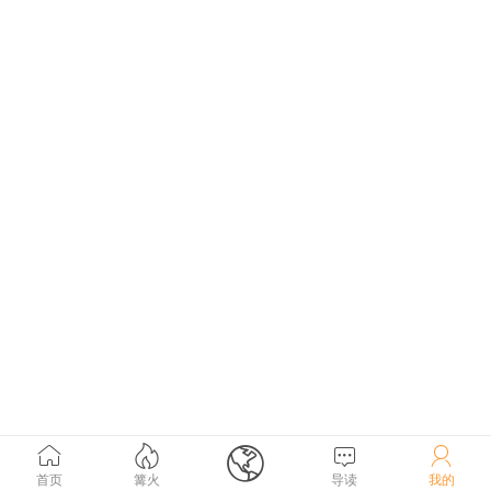





首页
篝火
导读
我的