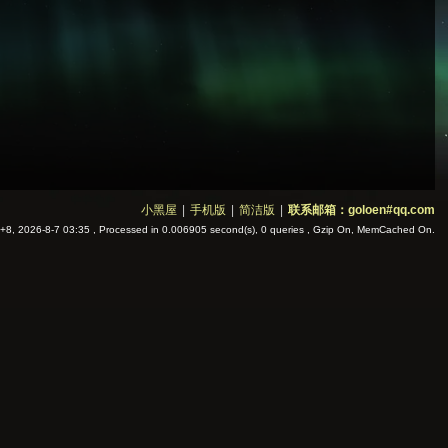
小黑屋
|
手机版
|
简洁版
|
联系邮箱：goloen#qq.com
8, 2026-8-7 03:35
, Processed in 0.006905 second(s), 0 queries , Gzip On, MemCached On.