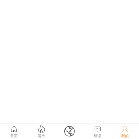





首页
篝火
导读
我的